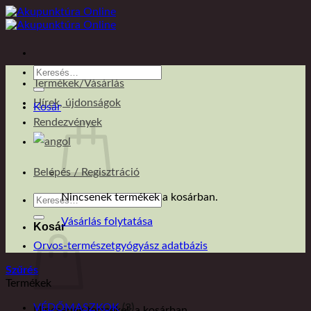
Skip
to
content
Keresés
Termékek/Vásárlás
a
következőre:
Hírek, újdonságok
Kosár
Rendezvények
Belépés / Regisztráció
Nincsenek termékek a kosárban.
Keresés
a
Vásárlás folytatása
következőre:
Kosár
Orvos-természetgyógyász adatbázis
Szűrés
Termékek
VÉDŐMASZKOK
(3)
Nincsenek termékek a kosárban.