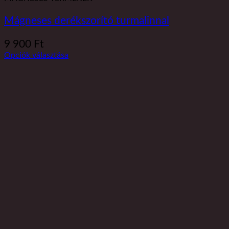
Mágneses derékszorító turmalinnal
9 900
Ft
Opciók választása
Ennek
a
terméknek
több
variációja
van.
A
változatok
a
termékoldalon
választhatók
ki