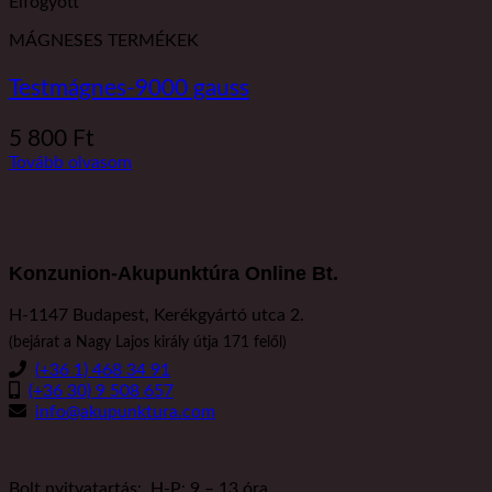
Elfogyott
MÁGNESES TERMÉKEK
Testmágnes-9000 gauss
5 800
Ft
Tovább olvasom
Konzunion-Akupunktúra Online Bt.
H-1147 Budapest, Kerékgyártó utca 2.
(bejárat a Nagy Lajos király útja 171 felől)
(+36 1) 468 34 91
(+36 30) 9 508 657
info@akupunktura.com
Bolt nyitvatartás: H-P: 9 – 13 óra