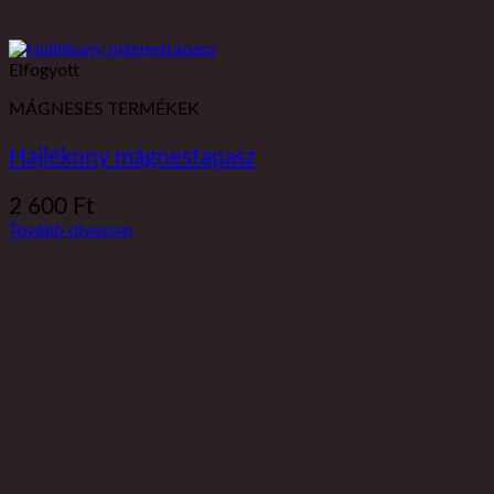
Elfogyott
MÁGNESES TERMÉKEK
Hajlékony mágnestapasz
2 600
Ft
Tovább olvasom