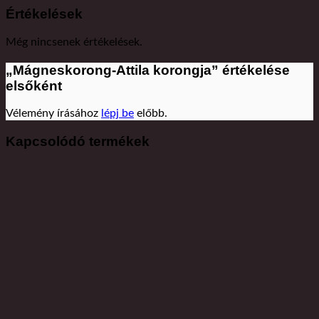
Értékelések
Még nincsenek értékelések.
„Mágneskorong-Attila korongja” értékelése
elsőként
Vélemény írásához
lépj be
előbb.
Kapcsolódó termékek