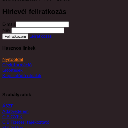
Hírlevél feliratkozás
E-mail
Név
Leiratkozás
Hasznos linkek
Nyitóoldal
Céginformáció
Letöltések
Kapcsolódó oldalak
Szabályzatok
ÁSZF
Adatvédelem
CIB GYFK
CIB Fizetési tájékoztató
Elállási jog