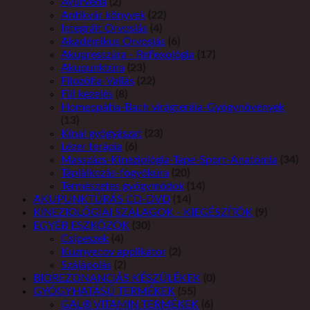
Ayurveda
(2)
Antikvár könyvek
(22)
Integrált Orvoslás
(4)
Akadémikus Orvoslás
(6)
Akupresszúra - Reflexológia
(17)
Akupunktúra
(23)
Filozófia-Vallás
(22)
Fül kezelés
(8)
Homeopátia-Bach virágteráia-Gyógynövények
(13)
Kínai gyógyászat
(23)
Lézer terápia
(6)
Masszázs-Kineziológia-Tape-Sport-Anatómia
(34)
Táplálkozás-fogyókúra
(20)
Természetes gyógymódok
(14)
AKUPUNKTÚRÁS CD-DVD
(14)
KINEZIOLÓGIAI SZALAGOK - KIEGÉSZÍTŐK
(9)
EGYÉB ESZKÖZÖK
(30)
Csipeszek
(4)
Kuznyecov applikátor
(2)
Szájápolás
(2)
BIOREZONANCIÁS KÉSZÜLÉKEK
(0)
GYÓGYHATÁSÚ TERMÉKEK
(55)
GAL® VITAMIN TERMÉKEK
(6)