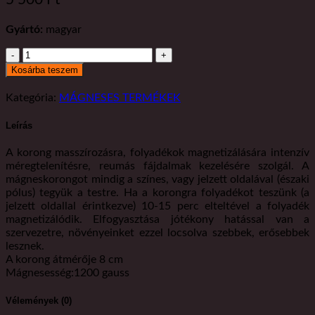
Gyártó:
magyar
Mágneskorong-
Attila
Kosárba teszem
korongja
mennyiség
Kategória:
MÁGNESES TERMÉKEK
Leírás
A korong masszírozásra, folyadékok magnetizálására intenzív
méregtelenítésre, reumás fájdalmak kezelésére szolgál. A
mágneskorongot mindig a színes, vagy jelzett oldalával (északi
pólus) tegyük a testre. Ha a korongra folyadékot teszünk (a
jelzett oldallal érintkezve) 10-15 perc elteltével a folyadék
magnetizálódik. Elfogyasztása jótékony hatással van a
szervezetre, növényeinket ezzel locsolva szebbek, erősebbek
lesznek.
A korong átmérője 8 cm
Mágnesesség:1200 gauss
Vélemények (0)