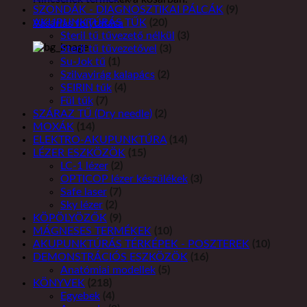
SZONDÁK - DIAGNOSZTIKAI PÁLCÁK
(9)
AKUPUNKTÚRÁS TŰK
(20)
Vásárlás folytatása
Steril tű tűvezető nélkül
(3)
Steril tű tűvezetővel
(3)
Su-Jok tű
(1)
Szilvavirág kalapács
(2)
SEIRIN tűk
(4)
Fül tűk
(7)
SZÁRAZ TŰ (Dry needle)
(2)
MOXÁK
(14)
ELEKTRO-AKUPUNKTÚRA
(14)
LÉZER ESZKÖZÖK
(15)
LC-1 lézer
(2)
OPTICOP lézer készülékek
(3)
Safe laser
(7)
Sky lézer
(2)
KÖPÖLYÖZŐK
(9)
MÁGNESES TERMÉKEK
(10)
AKUPUNKTÚRÁS TÉRKÉPEK - POSZTEREK
(10)
DEMONSTRÁCIÓS ESZKÖZÖK
(16)
Anatómiai modellek
(5)
KÖNYVEK
(218)
Egyebek
(4)