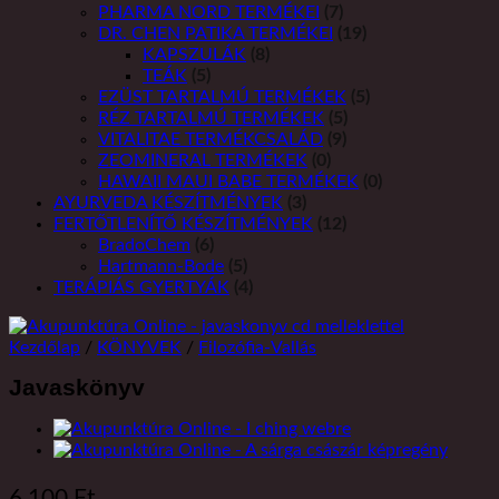
PHARMA NORD TERMÉKEI
(7)
DR. CHEN PATIKA TERMÉKEI
(19)
KAPSZULÁK
(8)
TEÁK
(5)
EZÜST TARTALMÚ TERMÉKEK
(5)
RÉZ TARTALMÚ TERMÉKEK
(5)
VITALITAE TERMÉKCSALÁD
(9)
ZEOMINERAL TERMÉKEK
(0)
HAWAII MAUI BABE TERMÉKEK
(0)
AYURVEDA KÉSZÍTMÉNYEK
(3)
FERTŐTLENÍTŐ KÉSZÍTMÉNYEK
(12)
BradoChem
(6)
Hartmann-Bode
(5)
TERÁPIÁS GYERTYÁK
(4)
Kezdőlap
/
KÖNYVEK
/
Filozófia-Vallás
Javaskönyv
6 100
Ft