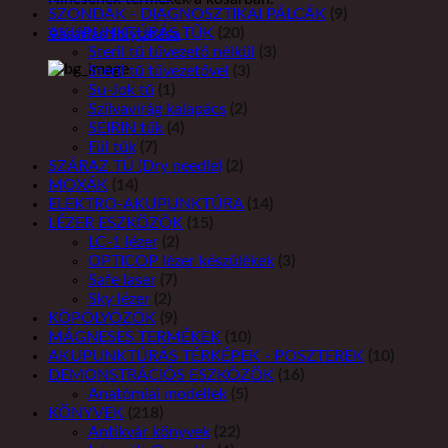
SZONDÁK - DIAGNOSZTIKAI PÁLCÁK
(9)
AKUPUNKTÚRÁS TŰK
(20)
Vásárlás folytatása
Steril tű tűvezető nélkül
(3)
Steril tű tűvezetővel
(3)
Su-Jok tű
(1)
Szilvavirág kalapács
(2)
SEIRIN tűk
(4)
Fül tűk
(7)
SZÁRAZ TŰ (Dry needle)
(2)
MOXÁK
(14)
ELEKTRO-AKUPUNKTÚRA
(14)
LÉZER ESZKÖZÖK
(15)
LC-1 lézer
(2)
OPTICOP lézer készülékek
(3)
Safe laser
(7)
Sky lézer
(2)
KÖPÖLYÖZŐK
(9)
MÁGNESES TERMÉKEK
(10)
AKUPUNKTÚRÁS TÉRKÉPEK - POSZTEREK
(10)
DEMONSTRÁCIÓS ESZKÖZÖK
(16)
Anatómiai modellek
(5)
KÖNYVEK
(218)
Antikvár könyvek
(22)