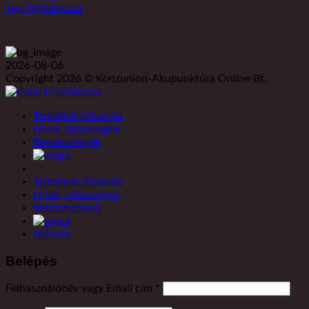
Jogi Nyilatkozat
2026-08-06
Copyright 2026 © Konzunion-Akupunktúra Online Bt.
Termékek/Vásárlás
Hírek, újdonságok
Rendezvények
Termékek/Vásárlás
Hírek, újdonságok
Rendezvények
Belépés
Belépés
Kötelező
Felhasználónév vagy Email cím
*