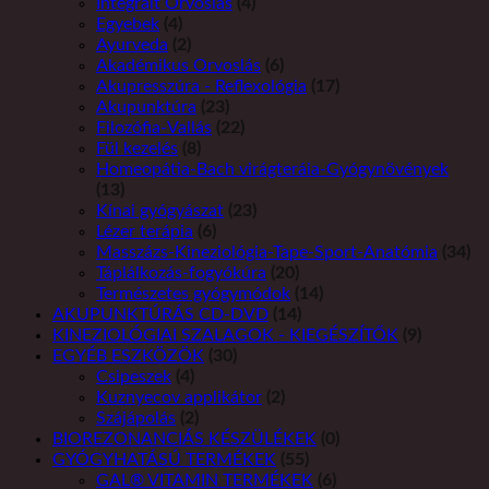
Integrált Orvoslás
(4)
Egyebek
(4)
Ayurveda
(2)
Akadémikus Orvoslás
(6)
Akupresszúra - Reflexológia
(17)
Akupunktúra
(23)
Filozófia-Vallás
(22)
Fül kezelés
(8)
Homeopátia-Bach virágteráia-Gyógynövények
(13)
Kínai gyógyászat
(23)
Lézer terápia
(6)
Masszázs-Kineziológia-Tape-Sport-Anatómia
(34)
Táplálkozás-fogyókúra
(20)
Természetes gyógymódok
(14)
AKUPUNKTÚRÁS CD-DVD
(14)
KINEZIOLÓGIAI SZALAGOK - KIEGÉSZÍTŐK
(9)
EGYÉB ESZKÖZÖK
(30)
Csipeszek
(4)
Kuznyecov applikátor
(2)
Szájápolás
(2)
BIOREZONANCIÁS KÉSZÜLÉKEK
(0)
GYÓGYHATÁSÚ TERMÉKEK
(55)
GAL® VITAMIN TERMÉKEK
(6)