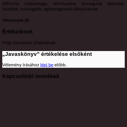
létforma szabadsága, létrehozása önmagunk éberebb,
tisztább, boldogabb, egészségesebb állapotainak.
Vélemények (0)
Értékelések
Még nincsenek értékelések.
„Javaskönyv” értékelése elsőként
Vélemény írásához
lépj be
előbb.
Kapcsolódó termékek