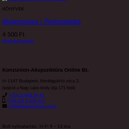
KÖNYVEK
Akupresszúra – Pontmasszázs
4 500
Ft
Kosárba teszem
Konzunion-Akupunktúra Online Bt.
H-1147 Budapest, Kerékgyártó utca 2.
(bejárat a Nagy Lajos király útja 171 felől)
(+36 1) 468 34 91
(+36 30) 9 508 657
info@akupunktura.com
Bolt nyitvatartás: H-P: 9 – 13 óra