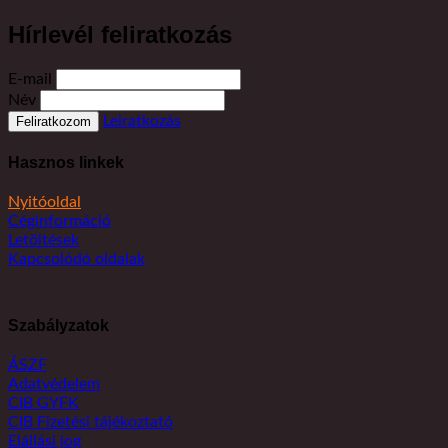
Hírlevél feliratkozás
E-mail
Név
Leiratkozás
Hasznos linkek
Nyitóoldal
Céginformáció
Letöltések
Kapcsolódó oldalak
Szabályzatok
ÁSZF
Adatvédelem
CIB GYFK
CIB Fizetési tájékoztató
Elállási jog